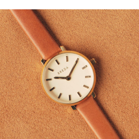
ABOUT
TOPICS
COLLECTION
LOOK BOOK
STREET SNAP
SHOP LIST
FOLLOW US