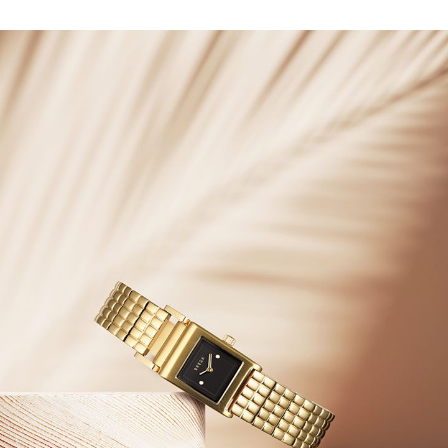
ABOUT
TOPICS
COLLECTION
LOOK BOOK
STREET SNAP
SHOP LIST
FOLLOW US