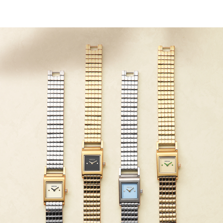
ABOUT
TOPICS
COLLECTION
LOOK BOOK
STREET SNAP
SHOP LIST
FOLLOW US